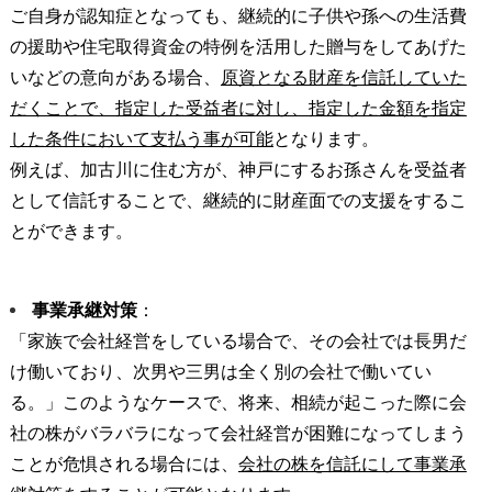
ご自身が認知症となっても、継続的に子供や孫への生活費
の援助や住宅取得資金の特例を活用した贈与をしてあげた
いなどの意向がある場合、
原資となる財産を信託していた
だくことで、指定した受益者に対し、指定した金額を指定
した条件において支払う事が可能
となります。
例えば、加古川に住む方が、神戸にするお孫さんを受益者
として信託することで、継続的に財産面での支援をするこ
とができます。
事業承継対策
：
「家族で会社経営をしている場合で、その会社では長男だ
け働いており、次男や三男は全く別の会社で働いてい
る。」このようなケースで、将来、相続が起こった際に会
社の株がバラバラになって会社経営が困難になってしまう
ことが危惧される場合には、
会社の株を信託にして事業承