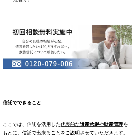
2021/07/15
信託でできること
ここでは、信託を活用した
代表的な
遺産承継
や
財産管理
を
もとに、信託で出来ることをご説明させていただきます。