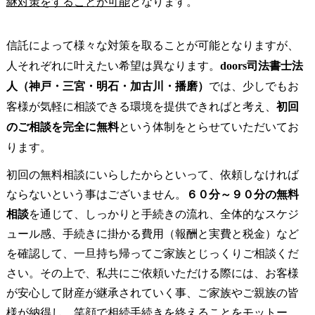
継対策をすることが可能
となります。
信託によって様々な対策を取ることが可能となりますが、
人それぞれに叶えたい希望は異なります。
doors
司法書士法
人（神戸・三宮・明石・加古川・播磨）
では、少しでもお
客様が気軽に相談できる環境を提供できればと考え、
初回
のご相談を完全に無料
という体制をとらせていただいてお
ります。
初回の無料相談にいらしたからといって、依頼しなければ
ならないという事はございません。
６０分～９０分の無料
相談
を通じて、しっかりと手続きの流れ、全体的なスケジ
ュール感、手続きに掛かる費用（報酬と実費と税金）など
を確認して、一旦持ち帰ってご家族とじっくりご相談くだ
さい。その上で、私共にご依頼いただける際には、お客様
が安心して財産が継承されていく事、ご家族やご親族の皆
様が納得し、笑顔で相続手続きを終えることをモットー