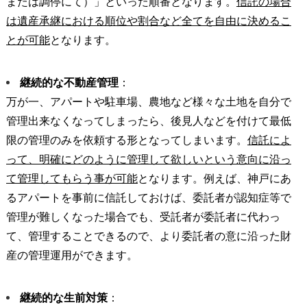
または調停にて）」といった順番となります。
信託の場合
は遺産承継における順位や割合など全てを自由に決めるこ
とが可能
となります。
継続的な不動産管理
：
万が一、アパートや駐車場、農地など様々な土地を自分で
管理出来なくなってしまったら、後見人などを付けて最低
限の管理のみを依頼する形となってしまいます。
信託によ
って、明確にどのように管理して欲しいという意向に沿っ
て管理してもらう事が可能
となります。例えば、神戸にあ
るアパートを事前に信託しておけば、委託者が認知症等で
管理が難しくなった場合でも、受託者が委託者に代わっ
て、管理することできるので、より委託者の意に沿った財
産の管理運用ができます。
継続的な生前対策
：