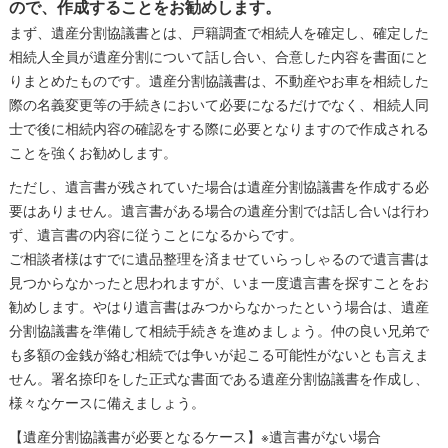
ので、作成することをお勧めします。
まず、遺産分割協議書とは、戸籍調査で相続人を確定し、確定した
相続人全員が遺産分割について話し合い、合意した内容を書面にと
りまとめたものです。遺産分割協議書は、不動産やお車を相続した
際の名義変更等の手続きにおいて必要になるだけでなく、相続人同
士で後に相続内容の確認をする際に必要となりますので作成される
ことを強くお勧めします。
ただし、遺言書が残されていた場合は遺産分割協議書を作成する必
要はありません。遺言書がある場合の遺産分割では話し合いは行わ
ず、遺言書の内容に従うことになるからです。
ご相談者様はすでに遺品整理を済ませていらっしゃるので遺言書は
見つからなかったと思われますが、いま一度遺言書を探すことをお
勧めします。やはり遺言書はみつからなかったという場合は、遺産
分割協議書を準備して相続手続きを進めましょう。仲の良い兄弟で
も多額の金銭が絡む相続では争いが起こる可能性がないとも言えま
せん。署名捺印をした正式な書面である遺産分割協議書を作成し、
様々なケースに備えましょう。
【遺産分割協議書が必要となるケース】※遺言書がない場合