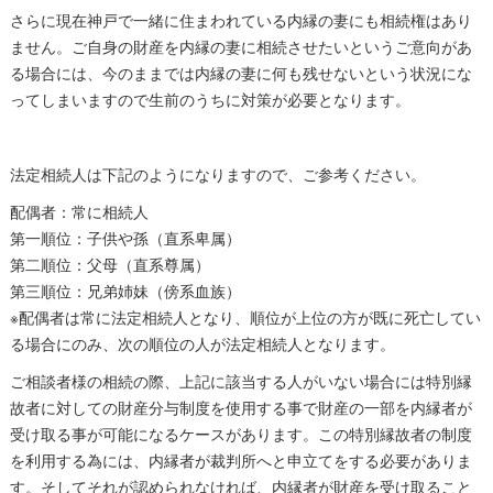
さらに現在神戸で一緒に住まわれている内縁の妻にも相続権はあり
ません。ご自身の財産を内縁の妻に相続させたいというご意向があ
る場合には、今のままでは内縁の妻に何も残せないという状況にな
ってしまいますので生前のうちに対策が必要となります。
法定相続人は下記のようになりますので、ご参考ください。
配偶者：常に相続人
第一順位：子供や孫（直系卑属）
第二順位：父母（直系尊属）
第三順位：兄弟姉妹（傍系血族）
※配偶者は常に法定相続人となり、順位が上位の方が既に死亡してい
る場合にのみ、次の順位の人が法定相続人となります。
ご相談者様の相続の際、上記に該当する人がいない場合には特別縁
故者に対しての財産分与制度を使用する事で財産の一部を内縁者が
受け取る事が可能になるケースがあります。この特別縁故者の制度
を利用する為には、内縁者が裁判所へと申立てをする必要がありま
す。そしてそれが認められなければ、内縁者が財産を受け取ること